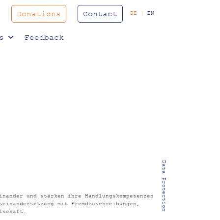
Donations
Contact
DE
|
EN
s
Feedback
Data Protection
inander und stärken ihre Handlungskompetenzen
seinandersetzung mit Fremdzuschreibungen,
lschaft.