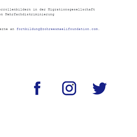
errollenbildern in der Migrationsgesellschaft
on Mehrfachdiskriminierung
gerne an
fortbildung@zohreesmaelifoundation.com
.