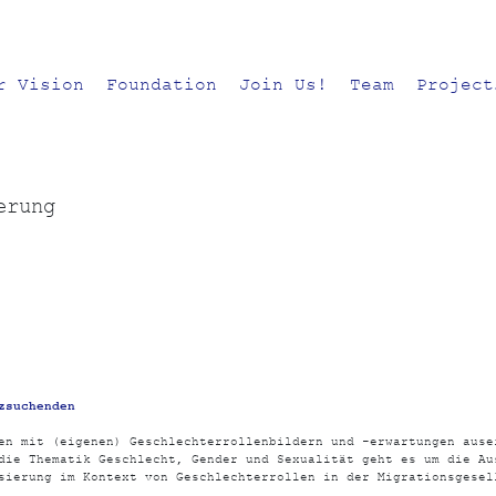
r Vision
Foundation
Join Us!
Team
Project
erung
zsuchenden
en mit (eigenen) Geschlechterrollenbildern und -erwartungen ause
die Thematik Geschlecht, Gender und Sexualität geht es um die Au
sierung im Kontext von Geschlechterrollen in der Migrationsgesel